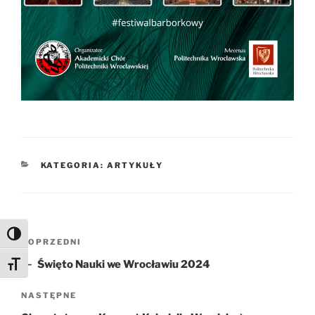
KATEGORIE
KATEGORIA: ARTYKUŁY
Nawigacja
Toggle High Contrast
Poprzedni
POPRZEDNI
wpisu
wpis
Święto Nauki we Wrocławiu 2024
Toggle Font size
Następny
NASTĘPNE
wpis