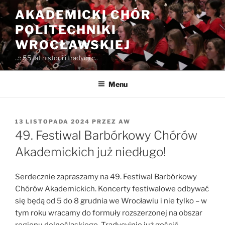
Przejdź
AKADEMICKI CHÓR
do
POLITECHNIKI
treści
WROCŁAWSKIEJ
..:: 55 lat historii i tradycji ::..
Menu
OPUBLIKOWANE
13 LISTOPADA 2024
PRZEZ
AW
W
49. Festiwal Barbórkowy Chórów
Akademickich już niedługo!
Serdecznie zapraszamy na 49. Festiwal Barbórkowy
Chórów Akademickich. Koncerty festiwalowe odbywać
się będą od 5 do 8 grudnia we Wrocławiu i nie tylko – w
tym roku wracamy do formuły rozszerzonej na obszar