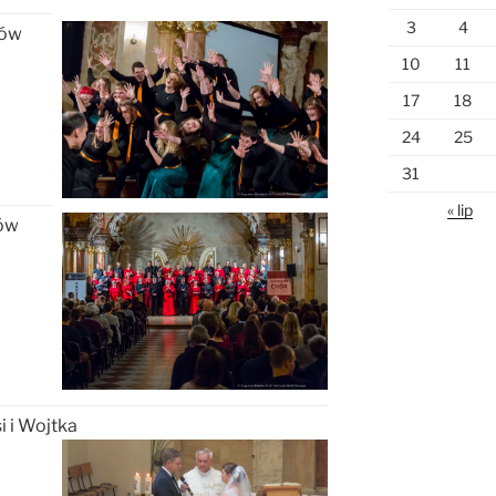
3
4
rów
10
11
17
18
24
25
31
« lip
rów
 i Wojtka