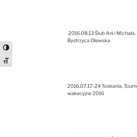
2016.08.13 Ślub Ani i Michała,
Bystrzyca Oławska
Toggle High Contrast
Toggle Font size
2016.07.17-24 Toskania,
Tourn
wakacyjne 2016