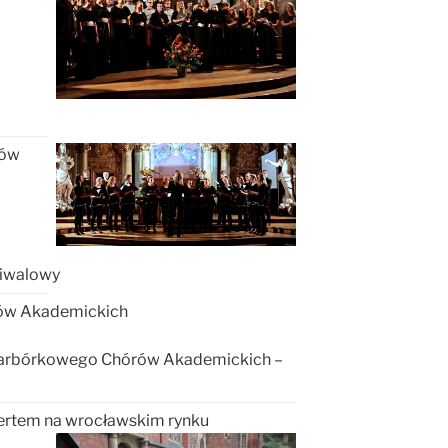
rów
tiwalowy
rów
Akademickich
u Barbórkowego Chórów Akademickich –
ertem na wrocławskim rynku