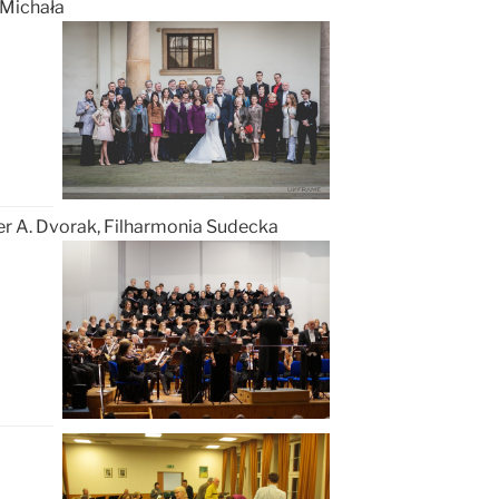
 Michała
r A. Dvorak,
Filharmonia Sudecka