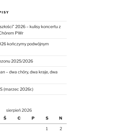
PISY
złości” 2026 – kulisy koncertu z
Chórem PWr
026 kończymy podwójnym
sezonu 2025/2026
an – dwa chóry, dwa kraje, dwa
 (marzec 2026r.)
sierpień 2026
Ś
C
P
S
N
1
2