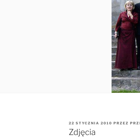
OPUBLIKOWANE
22 STYCZNIA 2010
PRZEZ
PRZ
W
Zdjęcia