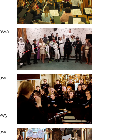
łowa
rów
owy
rów