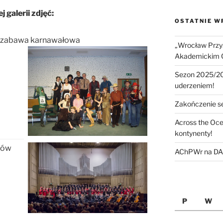
galerii zdjęć:
OSTATNIE W
, zabawa karnawałowa
„Wrocław Przys
Akademickim 
Sezon 2025/2
uderzeniem!
Zakończenie 
Across the Oce
kontynenty!
rów
AChPWr na DAS
P
W