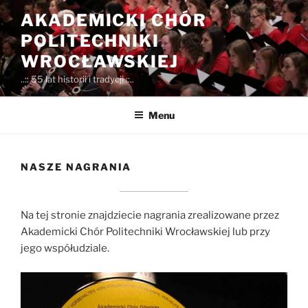
Przejdź
AKADEMICKI CHÓR
do
POLITECHNIKI
treści
WROCŁAWSKIEJ
..:: 55 lat historii i tradycji ::..
Menu
NASZE NAGRANIA
Na tej stronie znajdziecie nagrania zrealizowane przez
Akademicki Chór Politechniki Wrocławskiej lub przy
jego współudziale.