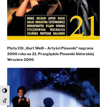
Płyta CD: „Kurt Weill – Artyści Piosenki” nagrana
2000 roku na 21. Przeglądzie Piosenki Aktorskiej
Wrocław 2000
Toggle High Contrast
Toggle Font size